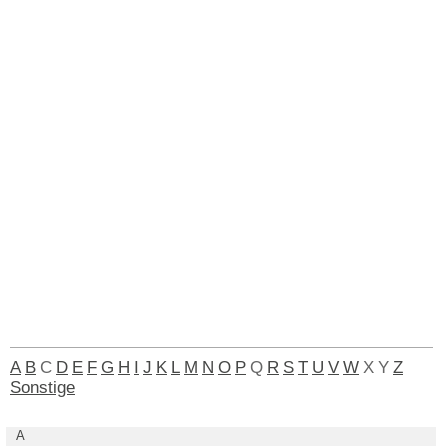
A
B
C
D
E
F
G
H
I
J
K
L
M
N
O
P
Q
R
S
T
U
V
W
X
Y
Z
Sonstige
A