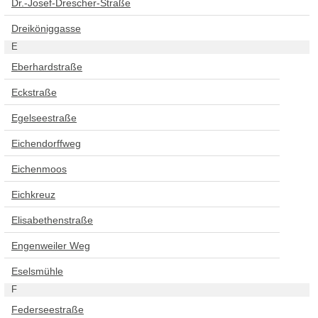
Dr.-Josef-Drescher-Straße
Dreiköniggasse
E
Eberhardstraße
Eckstraße
Egelseestraße
Eichendorffweg
Eichenmoos
Eichkreuz
Elisabethenstraße
Engenweiler Weg
Eselsmühle
F
Federseestraße