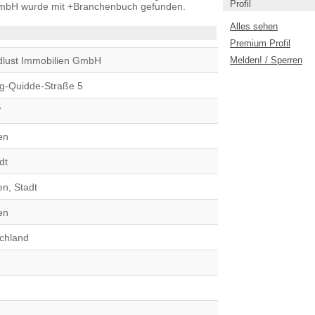
Profil
GmbH wurde mit +Branchenbuch gefunden.
Alles sehen
Premium Profil
dlust Immobilien GmbH
Melden! / Sperren
g-Quidde-Straße 5
7
en
dt
n, Stadt
en
chland