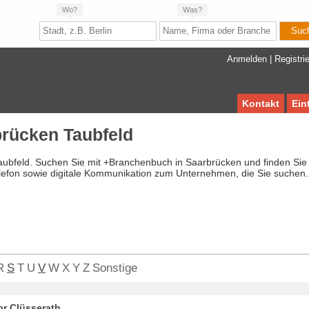
Wo?
Was?
Anmelden
|
Registri
Kontakt
Ein
rücken Taubfeld
aubfeld. Suchen Sie mit +Branchenbuch in Saarbrücken und finden Sie
lefon sowie digitale Kommunikation zum Unternehmen, die Sie suchen.
R
S
T
U
V
W
X
Y
Z
Sonstige
br Clüsserath