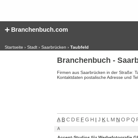
+
Branchenbuch.com
Startseite
›
Stadt
›
Saarbrücken
›
Taubfeld
Branchenbuch - Saarb
Firmen aus Saarbrücken in der Straße: T
Kontaktdaten postalische Adresse und Te
A
B
C
D
E
F
G
H
I
J
K
L
M
N
O
P
Q
A
Accent-Studios für Werbefotografie G