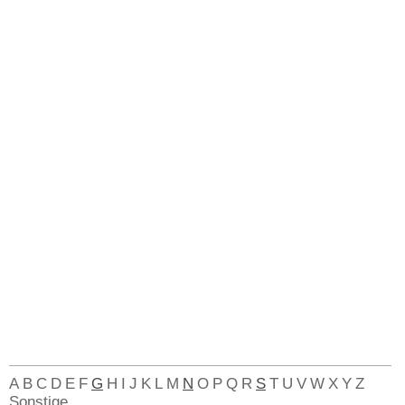
A
B
C
D
E
F
G
H
I
J
K
L
M
N
O
P
Q
R
S
T
U
V
W
X
Y
Z
Sonstige