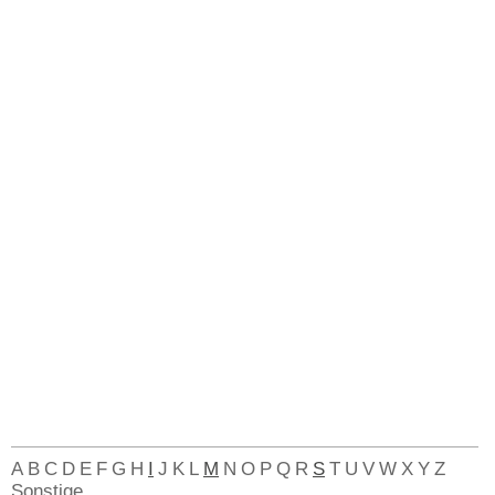
A
B
C
D
E
F
G
H
I
J
K
L
M
N
O
P
Q
R
S
T
U
V
W
X
Y
Z
Sonstige