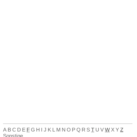
A
B
C
D
E
F
G
H
I
J
K
L
M
N
O
P
Q
R
S
T
U
V
W
X
Y
Z
Sonstige