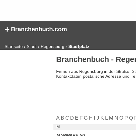
+
Branchenbuch.com
Startseite
›
Stadt
›
Regensburg
›
Stadtplatz
Branchenbuch - Regen
Firmen aus Regensburg in der Straße: St
Kontaktdaten postalische Adresse und Te
A
B
C
D
E
F
G
H
I
J
K
L
M
N
O
P
Q
M
MAPWARE AG