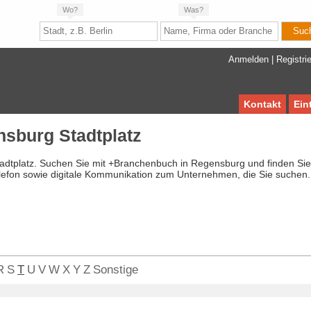
Wo?
Was?
Anmelden
|
Registri
Kontakt
Ein
sburg Stadtplatz
adtplatz. Suchen Sie mit +Branchenbuch in Regensburg und finden Sie
lefon sowie digitale Kommunikation zum Unternehmen, die Sie suchen.
R
S
T
U
V
W
X
Y
Z
Sonstige