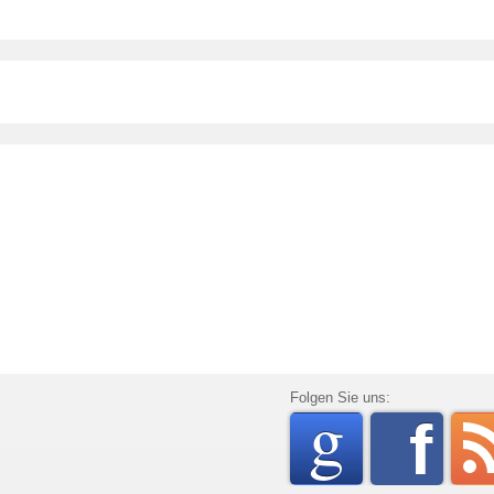
go
Folgen Sie uns:
f
rss