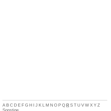
A
B
C
D
E
F
G
H
I
J
K
L
M
N
O
P
Q
R
S
T
U
V
W
X
Y
Z
Sonstige