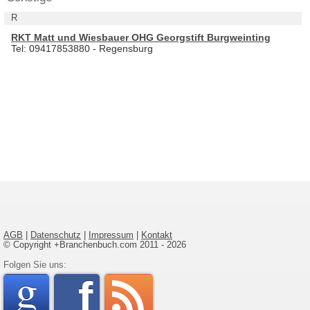
R
RKT Matt und Wiesbauer OHG Georgstift Burgweinting
Tel: 09417853880 - Regensburg
AGB
|
Datenschutz
|
Impressum
|
Kontakt
© Copyright +Branchenbuch.com 2011 - 2026
google
Folgen Sie uns:
faceboo
rss