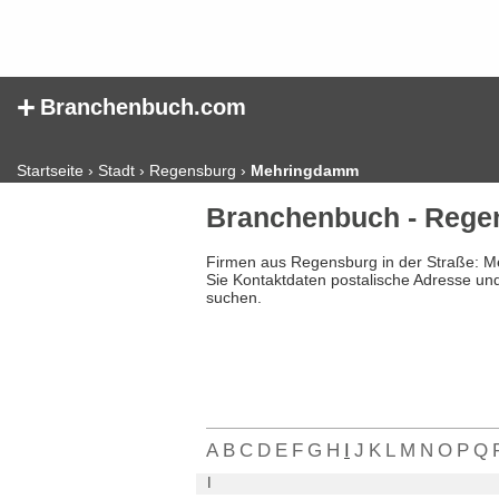
+
Branchenbuch.com
Startseite
›
Stadt
›
Regensburg
›
Mehringdamm
Branchenbuch - Reg
Firmen aus Regensburg in der Straße: 
Sie Kontaktdaten postalische Adresse un
suchen.
A
B
C
D
E
F
G
H
I
J
K
L
M
N
O
P
Q
I