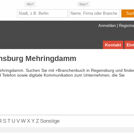
Wo?
Was?
Anmelden
|
Registri
Kontakt
Ein
ensburg Mehringdamm
Mehringdamm. Suchen Sie mit +Branchenbuch in Regensburg und finde
d Telefon sowie digitale Kommunikation zum Unternehmen, die Sie
R
S
T
U
V
W
X
Y
Z
Sonstige