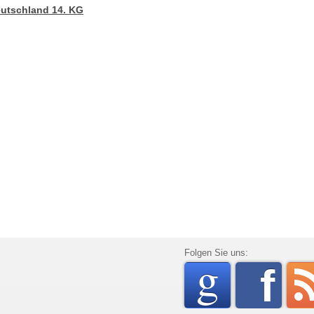
eutschland 14. KG
go
Folgen Sie uns:
f
rss