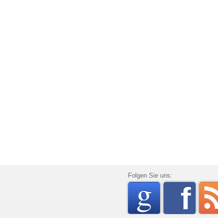
go
Folgen Sie uns:
f
rss