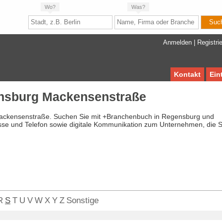
Wo?
Was?
Anmelden
|
Registri
Kontakt
Ein
nsburg Mackensenstraße
Mackensenstraße. Suchen Sie mit +Branchenbuch in Regensburg und
esse und Telefon sowie digitale Kommunikation zum Unternehmen, die S
R
S
T
U
V
W
X
Y
Z
Sonstige