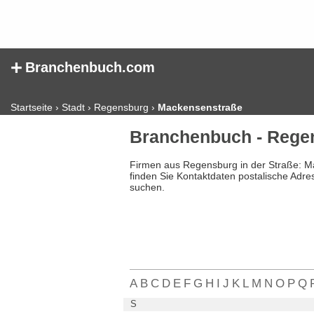
+
Branchenbuch.com
Startseite
›
Stadt
›
Regensburg
›
Mackensenstraße
Branchenbuch - Rege
Firmen aus Regensburg in der Straße: 
finden Sie Kontaktdaten postalische Adr
suchen.
A
B
C
D
E
F
G
H
I
J
K
L
M
N
O
P
Q
S