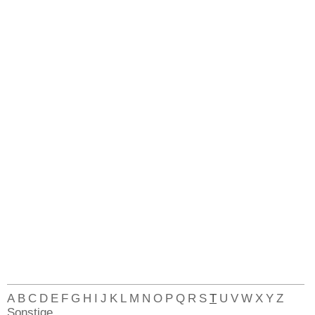
A
B
C
D
E
F
G
H
I
J
K
L
M
N
O
P
Q
R
S
T
U
V
W
X
Y
Z
Sonstige