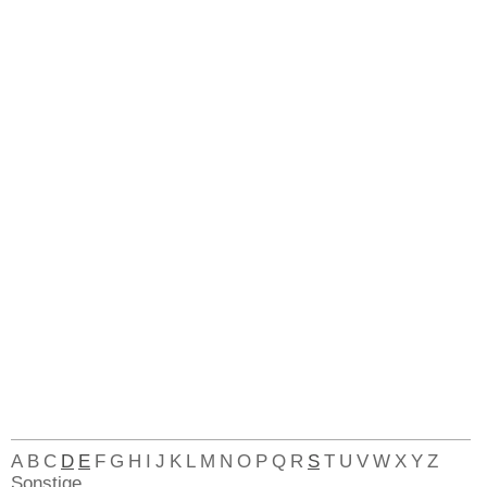
A
B
C
D
E
F
G
H
I
J
K
L
M
N
O
P
Q
R
S
T
U
V
W
X
Y
Z
Sonstige