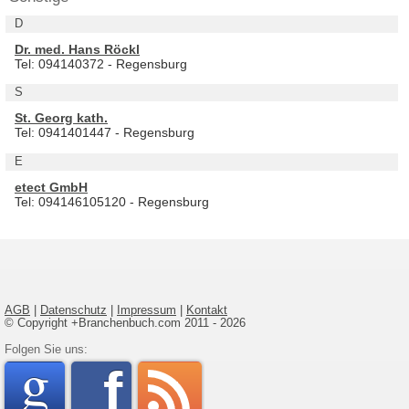
D
Dr. med. Hans Röckl
Tel: 094140372 - Regensburg
S
St. Georg kath.
Tel: 0941401447 - Regensburg
E
etect GmbH
Tel: 094146105120 - Regensburg
AGB
|
Datenschutz
|
Impressum
|
Kontakt
© Copyright +Branchenbuch.com 2011 - 2026
google
Folgen Sie uns:
faceboo
rss