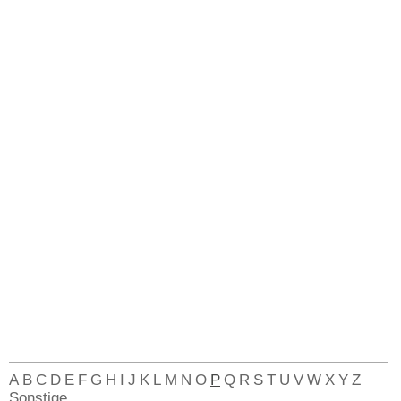
A
B
C
D
E
F
G
H
I
J
K
L
M
N
O
P
Q
R
S
T
U
V
W
X
Y
Z
Sonstige