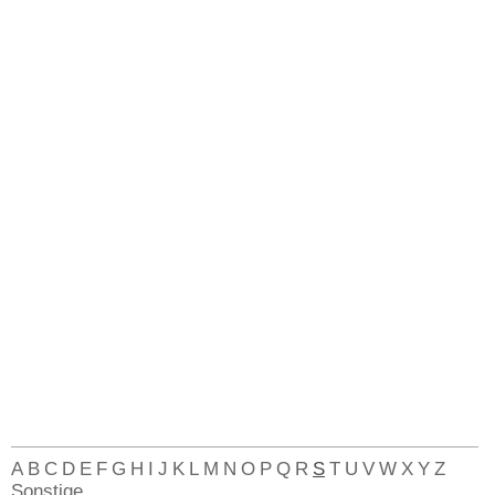
A
B
C
D
E
F
G
H
I
J
K
L
M
N
O
P
Q
R
S
T
U
V
W
X
Y
Z
Sonstige