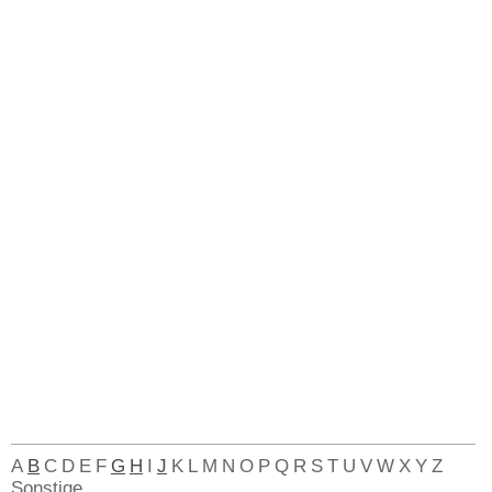
A
B
C
D
E
F
G
H
I
J
K
L
M
N
O
P
Q
R
S
T
U
V
W
X
Y
Z
Sonstige