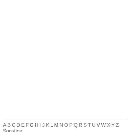
A
B
C
D
E
F
G
H
I
J
K
L
M
N
O
P
Q
R
S
T
U
V
W
X
Y
Z
Sonstige