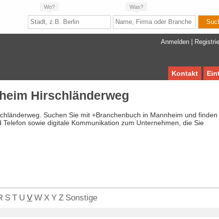
Wo?
Was?
Anmelden
|
Registri
Kontakt
Ein
heim Hirschländerweg
schländerweg. Suchen Sie mit +Branchenbuch in Mannheim und finden
d Telefon sowie digitale Kommunikation zum Unternehmen, die Sie
R
S
T
U
V
W
X
Y
Z
Sonstige