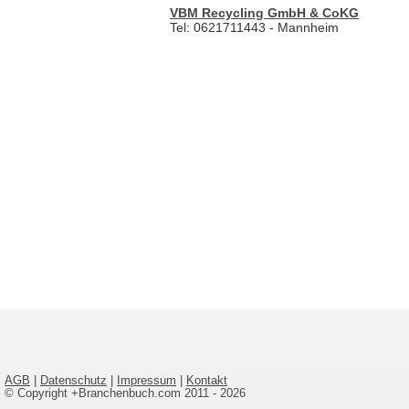
VBM Recycling GmbH & CoKG
Tel: 0621711443 - Mannheim
AGB
|
Datenschutz
|
Impressum
|
Kontakt
© Copyright +Branchenbuch.com 2011 - 2026