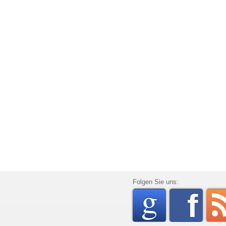
go
Folgen Sie uns:
f
rss