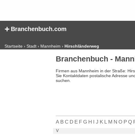
+
Branchenbuch.com
Startseite
›
Stadt
›
Mannheim
›
Hirschländerweg
Branchenbuch - Mann
Firmen aus Mannheim in der Straße: Hir
Sie Kontaktdaten postalische Adresse un
suchen.
A
B
C
D
E
F
G
H
I
J
K
L
M
N
O
P
Q
V