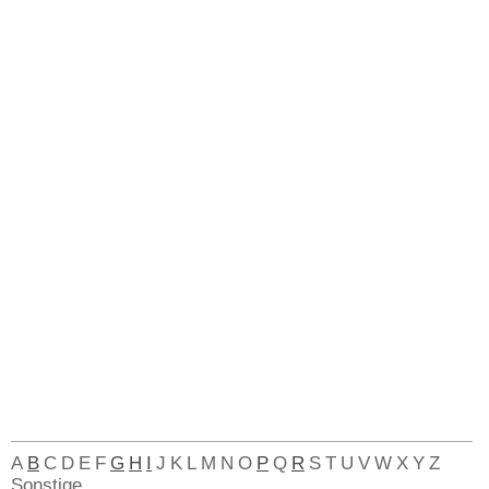
A
B
C
D
E
F
G
H
I
J
K
L
M
N
O
P
Q
R
S
T
U
V
W
X
Y
Z
Sonstige