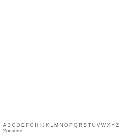
A
B
C
D
E
F
G
H
I
J
K
L
M
N
O
P
Q
R
S
T
U
V
W
X
Y
Z
Sonstige