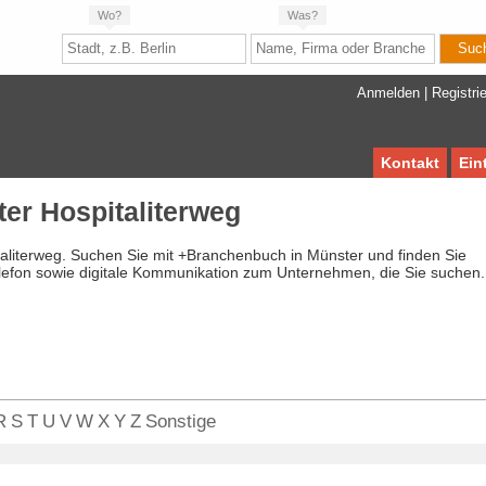
Wo?
Was?
Anmelden
|
Registri
Kontakt
Ein
er Hospitaliterweg
taliterweg. Suchen Sie mit +Branchenbuch in Münster und finden Sie
lefon sowie digitale Kommunikation zum Unternehmen, die Sie suchen.
R
S
T
U
V
W
X
Y
Z
Sonstige