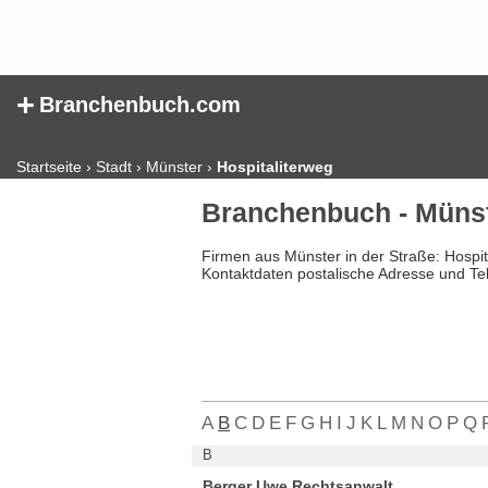
+
Branchenbuch.com
Startseite
›
Stadt
›
Münster
›
Hospitaliterweg
Branchenbuch - Münst
Firmen aus Münster in der Straße: Hospi
Kontaktdaten postalische Adresse und Te
A
B
C
D
E
F
G
H
I
J
K
L
M
N
O
P
Q
B
Berger Uwe Rechtsanwalt