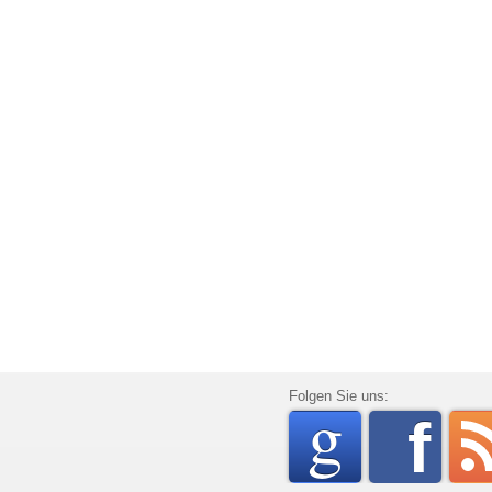
go
Folgen Sie uns:
f
rss