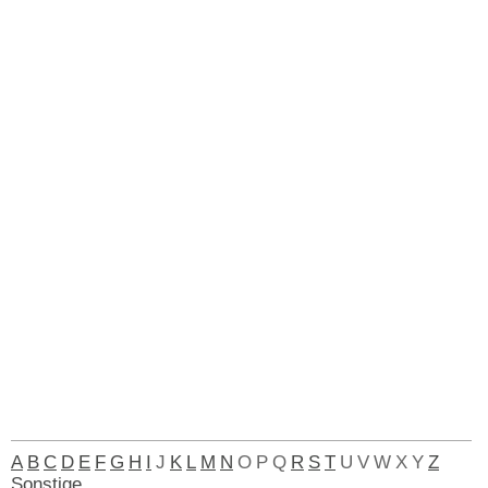
A
B
C
D
E
F
G
H
I
J
K
L
M
N
O
P
Q
R
S
T
U
V
W
X
Y
Z
Sonstige