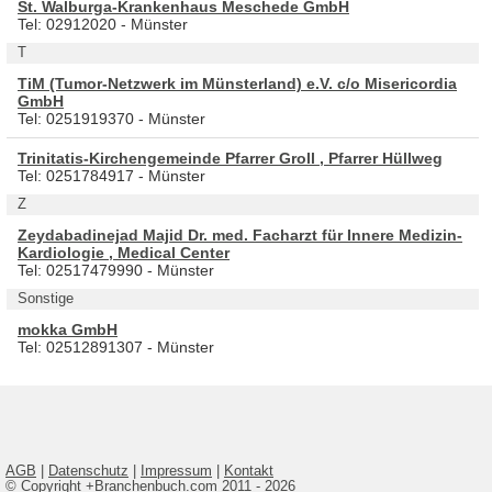
St. Walburga-Krankenhaus Meschede GmbH
Tel: 02912020 - Münster
T
TiM (Tumor-Netzwerk im Münsterland) e.V. c/o Misericordia
GmbH
Tel: 0251919370 - Münster
Trinitatis-Kirchengemeinde Pfarrer Groll , Pfarrer Hüllweg
Tel: 0251784917 - Münster
Z
Zeydabadinejad Majid Dr. med. Facharzt für Innere Medizin-
Kardiologie , Medical Center
Tel: 02517479990 - Münster
Sonstige
mokka GmbH
Tel: 02512891307 - Münster
AGB
|
Datenschutz
|
Impressum
|
Kontakt
© Copyright +Branchenbuch.com 2011 - 2026