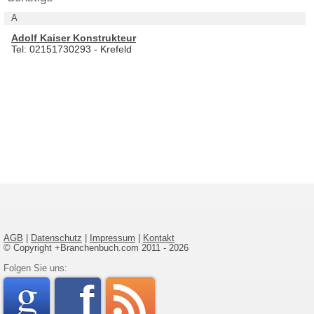
A
Adolf Kaiser Konstrukteur
Tel: 02151730293 - Krefeld
AGB
|
Datenschutz
|
Impressum
|
Kontakt
© Copyright +Branchenbuch.com 2011 - 2026
google
Folgen Sie uns:
faceboo
rss