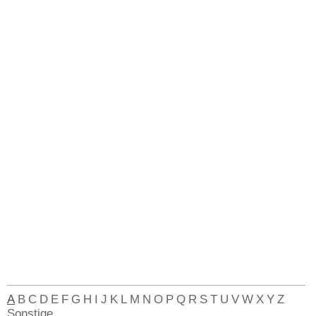
A
B
C
D
E
F
G
H
I
J
K
L
M
N
O
P
Q
R
S
T
U
V
W
X
Y
Z
Sonstige