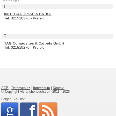
I
INTERTAG GmbH & Co. KG
Tel: 021518270 - Krefeld
T
TAG Composites & Carpets GmbH
Tel: 021518270 - Krefeld
AGB
|
Datenschutz
|
Impressum
|
Kontakt
© Copyright +Branchenbuch.com 2011 - 2026
google
Folgen Sie uns:
faceboo
rss