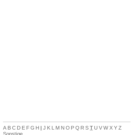
A
B
C
D
E
F
G
H
I
J
K
L
M
N
O
P
Q
R
S
T
U
V
W
X
Y
Z
Sonstige