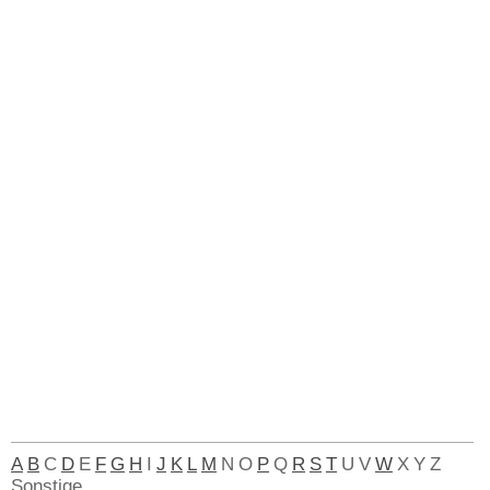
A
B
C
D
E
F
G
H
I
J
K
L
M
N
O
P
Q
R
S
T
U
V
W
X
Y
Z
Sonstige