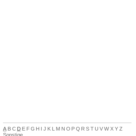
A
B
C
D
E
F
G
H
I
J
K
L
M
N
O
P
Q
R
S
T
U
V
W
X
Y
Z
Sonstige