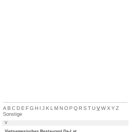
A
B
C
D
E
F
G
H
I
J
K
L
M
N
O
P
Q
R
S
T
U
V
W
X
Y
Z
Sonstige
V
Vietnamesisches Restaurant Da-Lat