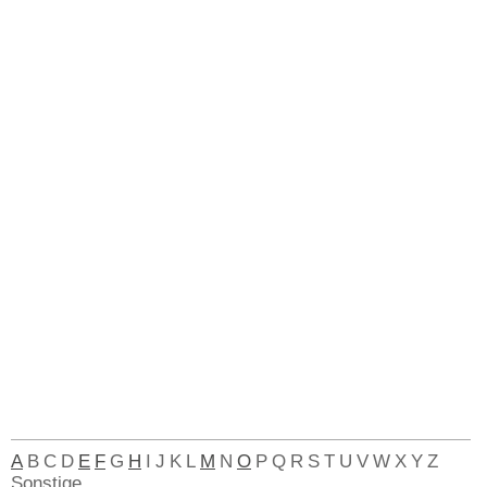
A
B
C
D
E
F
G
H
I
J
K
L
M
N
O
P
Q
R
S
T
U
V
W
X
Y
Z
Sonstige