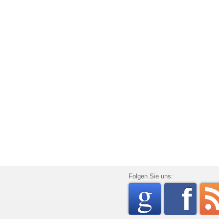
go
Folgen Sie uns:
f
rss