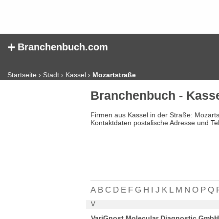
+
Branchenbuch.com
Startseite
›
Stadt
›
Kassel
›
Mozartstraße
Branchenbuch - Kasse
Firmen aus Kassel in der Straße: Mozart
Kontaktdaten postalische Adresse und Te
A
B
C
D
E
F
G
H
I
J
K
L
M
N
O
P
Q
V
VariGnost Molecular Diagnostic GmbH