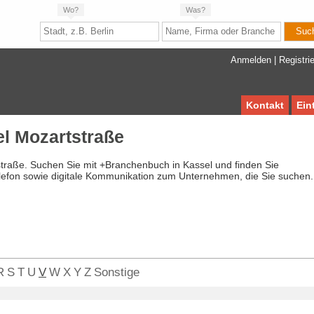
Wo?
Was?
Anmelden
|
Registri
Kontakt
Ein
l Mozartstraße
straße. Suchen Sie mit +Branchenbuch in Kassel und finden Sie
lefon sowie digitale Kommunikation zum Unternehmen, die Sie suchen.
R
S
T
U
V
W
X
Y
Z
Sonstige