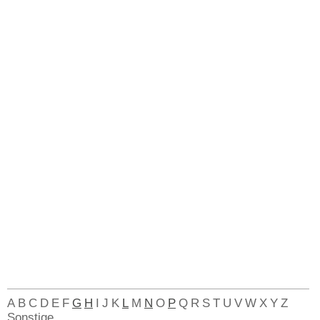
A
B
C
D
E
F
G
H
I
J
K
L
M
N
O
P
Q
R
S
T
U
V
W
X
Y
Z
Sonstige