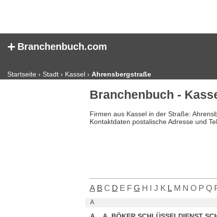
+
Branchenbuch.com
Startseite
›
Stadt
›
Kassel
›
Ahrensbergstraße
Branchenbuch - Kasse
Firmen aus Kassel in der Straße: Ahrens
Kontaktdaten postalische Adresse und Te
A
B
C
D
E
F
G
H
I
J
K
L
M
N
O
P
Q
A
A....A. BÖKER SCHLÜSSELDIENST S