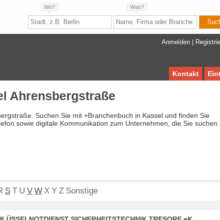
Wo?
Was?
Anmelden
|
Registri
Kontakt
Ein
l Ahrensbergstraße
bergstraße. Suchen Sie mit +Branchenbuch in Kassel und finden Sie
lefon sowie digitale Kommunikation zum Unternehmen, die Sie suchen.
R
S
T
U
V
W
X
Y
Z
Sonstige
CHLÜSSELNOTDIENST SICHERHEITSTECHNIK TRESORE eK