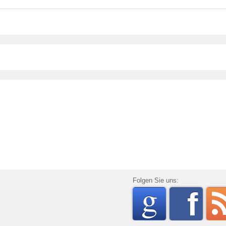
go
Folgen Sie uns:
f
rss