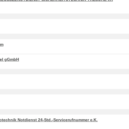
um
ssel gGmbH
otechnik Notdienst 24-Std.-Servicerufnummer e.K.