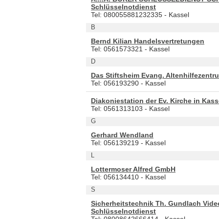
Schlüsselnotdienst
Tel: 080055881232335 - Kassel
B
Bernd Kilian Handelsvertretungen
Tel: 0561573321 - Kassel
D
Das Stiftsheim Evang. Altenhilfezentr
Tel: 056193290 - Kassel
Diakoniestation der Ev. Kirche in Ka
Tel: 0561313103 - Kassel
G
Gerhard Wendland
Tel: 056139219 - Kassel
L
Lottermoser Alfred GmbH
Tel: 056134410 - Kassel
S
Sicherheitstechnik Th. Gundlach Vide
Schlüsselnotdienst
Tel: 08008642666414 - Kassel