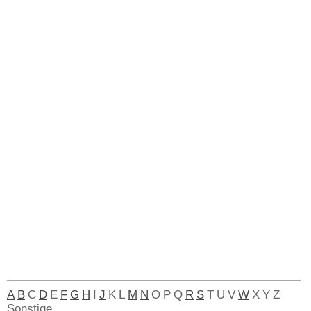
A
B
C
D
E
F
G
H
I
J
K
L
M
N
O
P
Q
R
S
T
U
V
W
X
Y
Z
Sonstige