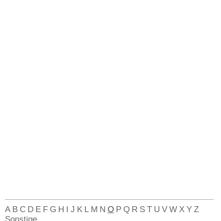
A
B
C
D
E
F
G
H
I
J
K
L
M
N
O
P
Q
R
S
T
U
V
W
X
Y
Z
Sonstige