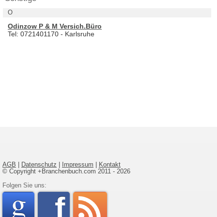
O
Odinzow P & M Versich.Büro
Tel: 0721401170 - Karlsruhe
AGB
|
Datenschutz
|
Impressum
|
Kontakt
© Copyright +Branchenbuch.com 2011 - 2026
google
Folgen Sie uns:
faceboo
rss