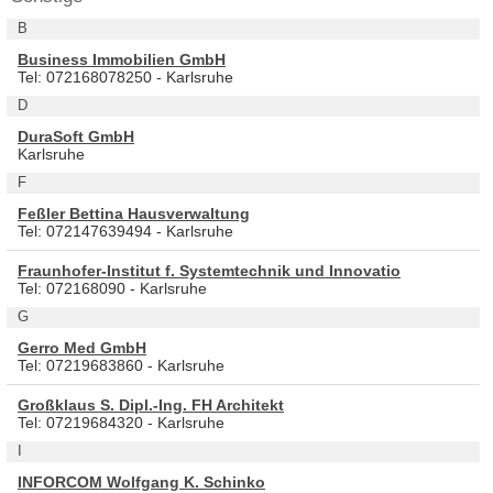
B
Business Immobilien GmbH
Tel: 072168078250 - Karlsruhe
D
DuraSoft GmbH
Karlsruhe
F
Feßler Bettina Hausverwaltung
Tel: 072147639494 - Karlsruhe
Fraunhofer-Institut f. Systemtechnik und Innovatio
Tel: 072168090 - Karlsruhe
G
Gerro Med GmbH
Tel: 07219683860 - Karlsruhe
Großklaus S. Dipl.-Ing. FH Architekt
Tel: 07219684320 - Karlsruhe
I
INFORCOM Wolfgang K. Schinko