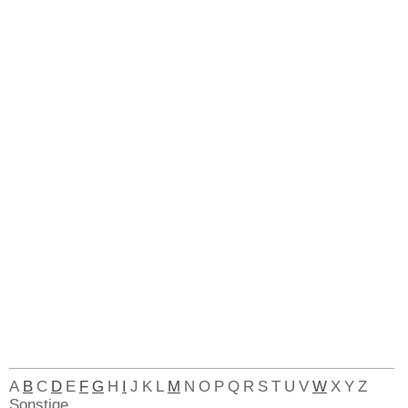
A
B
C
D
E
F
G
H
I
J
K
L
M
N
O
P
Q
R
S
T
U
V
W
X
Y
Z
Sonstige