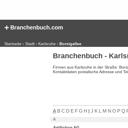
+
Branchenbuch.com
Startseite
›
Stadt
›
Karlsruhe
›
Borsigallee
Branchenbuch - Karls
Firmen aus Karlsruhe in der Straße: Bors
Kontaktdaten postalische Adresse und Te
A
B
C
D
E
F
G
H
I
J
K
L
M
N
O
P
Q
A
Artifiction AG