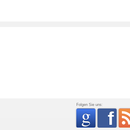
go
Folgen Sie uns:
f
rss