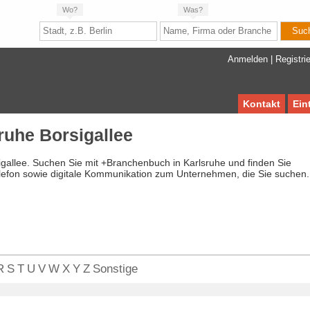
Wo?
Was?
Anmelden
|
Registri
Kontakt
Ein
ruhe Borsigallee
igallee. Suchen Sie mit +Branchenbuch in Karlsruhe und finden Sie
lefon sowie digitale Kommunikation zum Unternehmen, die Sie suchen.
R
S
T
U
V
W
X
Y
Z
Sonstige