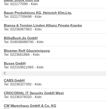
Tel: 022177090 - Köln
Bauer Produktions KG, Heinrich Kfm.Ltg.
Tel: 02217709498 - Köln
Bianca & Torsten Linden Allianz Private Kranke
Tel: 02236967963 - Köln
BilligBuch.de GmbH
Tel: 018038088700 - Köln
Bloemer Rolf Glasreinigung
Tel: 0223661866 - Köln
Busse GmbH
Tel: 022159812365 - Köln
C
CABS GmbH
Tel: 02236327392 - Köln
CROCODIAL IT Security GmbH West
Tel: 02236378320 - Köln
CW Warenhaus GmbH & Co. KG