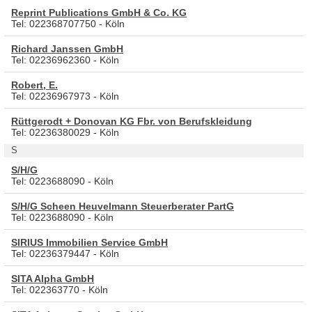
Reprint Publications GmbH & Co. KG
Tel: 022368707750 - Köln
Richard Janssen GmbH
Tel: 02236962360 - Köln
Robert, E.
Tel: 02236967973 - Köln
Rüttgerodt + Donovan KG Fbr. von Berufskleidung
Tel: 02236380029 - Köln
S
S/H/G
Tel: 0223688090 - Köln
S/H/G Scheen Heuvelmann Steuerberater PartG
Tel: 0223688090 - Köln
SIRIUS Immobilien Service GmbH
Tel: 02236379447 - Köln
SITA Alpha GmbH
Tel: 022363770 - Köln