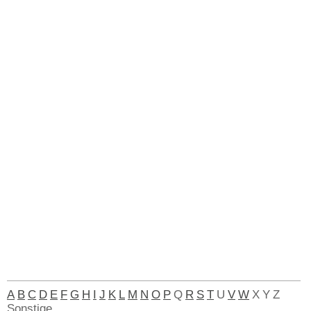
A
B
C
D
E
F
G
H
I
J
K
L
M
N
O
P
Q
R
S
T
U
V
W
X
Y
Z
Sonstige