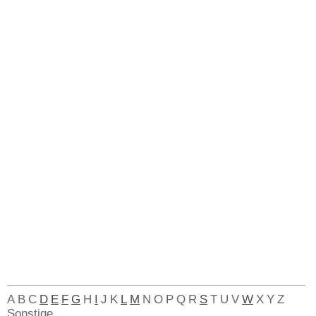
A
B
C
D
E
F
G
H
I
J
K
L
M
N
O
P
Q
R
S
T
U
V
W
X
Y
Z
Sonstige