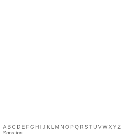
A
B
C
D
E
F
G
H
I
J
K
L
M
N
O
P
Q
R
S
T
U
V
W
X
Y
Z
Sonstige