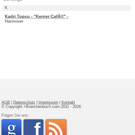
K
Kadri Topcu - "Kerner CafÃ©" -
Hannover
AGB
|
Datenschutz
|
Impressum
|
Kontakt
© Copyright +Branchenbuch.com 2011 - 2026
google
Folgen Sie uns:
faceboo
rss