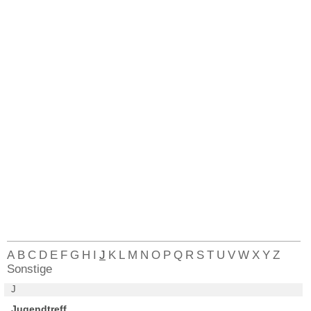
A
B
C
D
E
F
G
H
I
J
K
L
M
N
O
P
Q
R
S
T
U
V
W
X
Y
Z
Sonstige
J
Jugendtreff