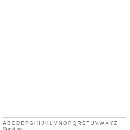
A
B
C
D
E
F
G
H
I
J
K
L
M
N
O
P
Q
R
S
T
U
V
W
X
Y
Z
Sonstige