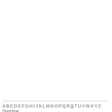
A
B
C
D
E
F
G
H
I
J
K
L
M
N
O
P
Q
R
S
T
U
V
W
X
Y
Z
Sonstige