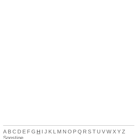
A
B
C
D
E
F
G
H
I
J
K
L
M
N
O
P
Q
R
S
T
U
V
W
X
Y
Z
Sonstige