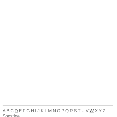
A
B
C
D
E
F
G
H
I
J
K
L
M
N
O
P
Q
R
S
T
U
V
W
X
Y
Z
Sonstige