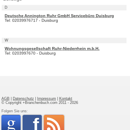
D
Deutsche Annington Ruhr GmbH Servicebüro Duisburg
Tel: 02039976717 - Duisburg
W
Wohnungsgesellschaft Ruhr-Niederrhein m.b.H.
Tel: 0203997670 - Duisburg
AGB
|
Datenschutz
|
Impressum
|
Kontakt
© Copyright +Branchenbuch.com 2011 - 2026
google
Folgen Sie uns:
faceboo
rss