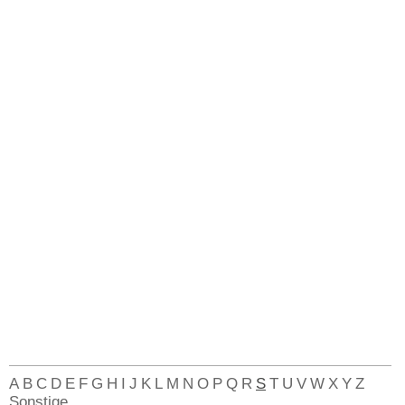
A
B
C
D
E
F
G
H
I
J
K
L
M
N
O
P
Q
R
S
T
U
V
W
X
Y
Z
Sonstige