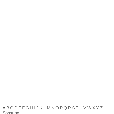
A
B
C
D
E
F
G
H
I
J
K
L
M
N
O
P
Q
R
S
T
U
V
W
X
Y
Z
Sonstige