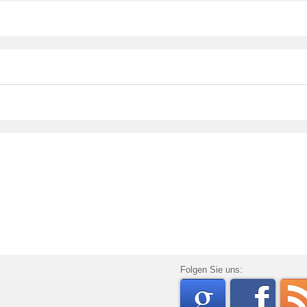
go
Folgen Sie uns:
f
rss