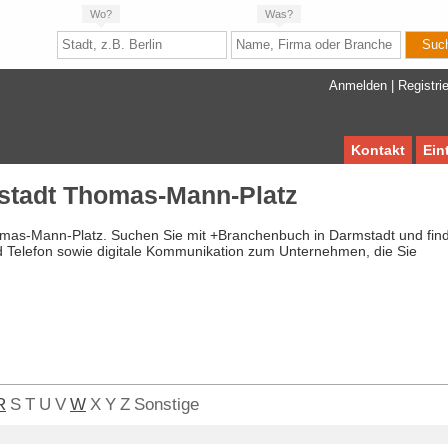
Wo?
Was?
Anmelden
|
Registri
Kontakt
Ein
stadt Thomas-Mann-Platz
omas-Mann-Platz. Suchen Sie mit +Branchenbuch in Darmstadt und fin
d Telefon sowie digitale Kommunikation zum Unternehmen, die Sie
R
S
T
U
V
W
X
Y
Z
Sonstige