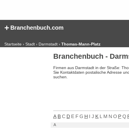
+
Branchenbuch.com
Startseite
›
Stadt
›
Darmstadt
›
Thomas-Mann-Platz
Branchenbuch - Darm
Firmen aus Darmstadt in der Straße: Th
Sie Kontaktdaten postalische Adresse un
suchen.
A
B
C
D
E
F
G
H
I
J
K
L
M
N
O
P
Q
A