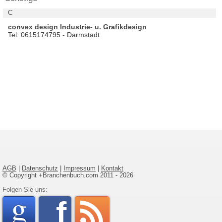
C
convex design Industrie- u. Grafikdesign
Tel: 0615174795 - Darmstadt
AGB
|
Datenschutz
|
Impressum
|
Kontakt
© Copyright +Branchenbuch.com 2011 - 2026
google
Folgen Sie uns:
faceboo
rss