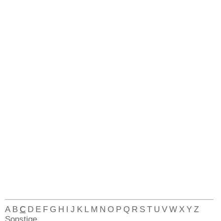
A
B
C
D
E
F
G
H
I
J
K
L
M
N
O
P
Q
R
S
T
U
V
W
X
Y
Z
Sonstige