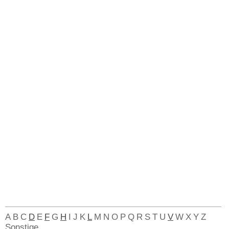
A
B
C
D
E
F
G
H
I
J
K
L
M
N
O
P
Q
R
S
T
U
V
W
X
Y
Z
Sonstige