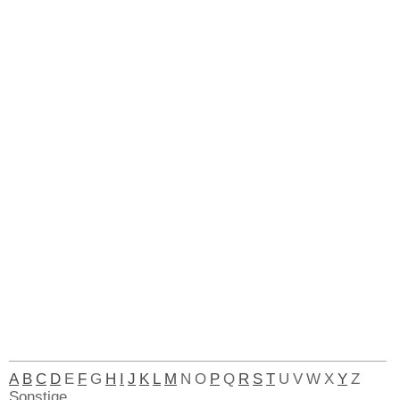
A
B
C
D
E
F
G
H
I
J
K
L
M
N
O
P
Q
R
S
T
U
V
W
X
Y
Z
Sonstige