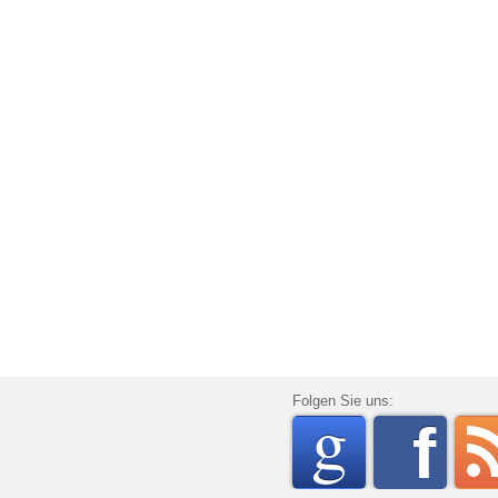
go
Folgen Sie uns:
f
rss