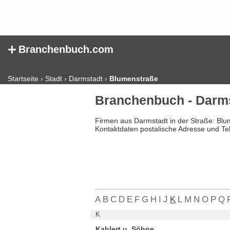
+
Branchenbuch.com
Startseite
›
Stadt
›
Darmstadt
›
Blumenstraße
Branchenbuch - Darm
Firmen aus Darmstadt in der Straße: Blu
Kontaktdaten postalische Adresse und Te
A
B
C
D
E
F
G
H
I
J
K
L
M
N
O
P
Q
K
Kahlert u. Söhne