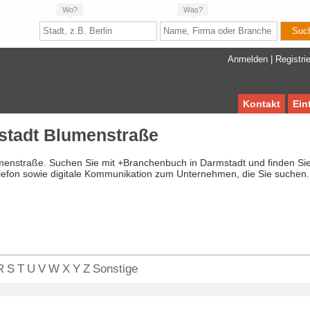
Wo?
Was?
Anmelden
|
Registri
Kontakt
Ein
stadt Blumenstraße
menstraße. Suchen Sie mit +Branchenbuch in Darmstadt und finden Si
lefon sowie digitale Kommunikation zum Unternehmen, die Sie suchen.
R
S
T
U
V
W
X
Y
Z
Sonstige