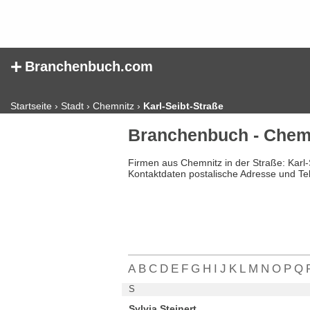
+
Branchenbuch.com
Startseite
›
Stadt
›
Chemnitz
›
Karl-Seibt-Straße
Branchenbuch - Chemn
Firmen aus Chemnitz in der Straße: Karl
Kontaktdaten postalische Adresse und Te
A
B
C
D
E
F
G
H
I
J
K
L
M
N
O
P
Q
S
Sylvia Steinert