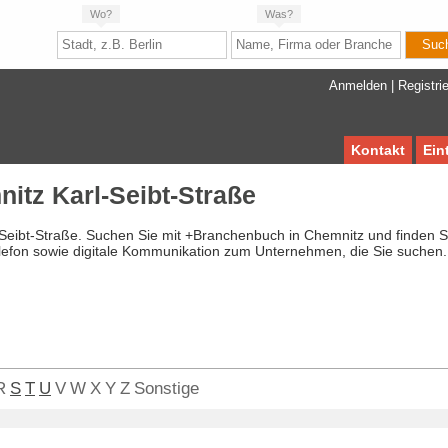
Wo?
Was?
Anmelden
|
Registri
Kontakt
Ein
itz Karl-Seibt-Straße
-Seibt-Straße. Suchen Sie mit +Branchenbuch in Chemnitz und finden S
lefon sowie digitale Kommunikation zum Unternehmen, die Sie suchen.
R
S
T
U
V
W
X
Y
Z
Sonstige