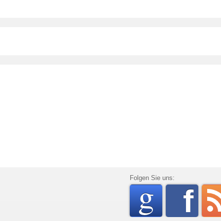
go
Folgen Sie uns:
f
rss